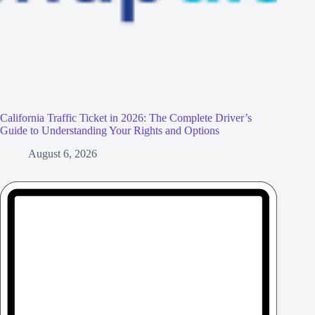
California Traffic Ticket in 2026: The Complete Driver’s
Guide to Understanding Your Rights and Options
August 6, 2026