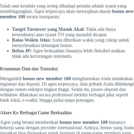
Salah satu kendala yang sering dihadapi pemain adalah syarat yang
membingungkan. Agen terpercaya akan menyajikan aturan
bonus new
member 100
secara transparan:
Target Turnover yang Masuk Akal:
Tidak ada biaya
tersembunyi atau syarat TO yang mustahil dicapai.
Batas Waktu Jelas:
Anda diberikan waktu yang cukup untuk
menyelesaikan tantangan bonus.
Bebas IP:
Agen berkualitas biasanya lebih fleksibel asalkan
tidak ada kecurangan sistematis.
Keamanan Data dan Transaksi
Mengambil
bonus new member 100
mengharuskan Anda melakukan
registrasi dan deposit. Di agen terpercaya, data pribadi Anda dilindungi
dengan sistem enkripsi tingkat tinggi. Selain itu, proses deposit dan
withdraw dilakukan secara profesional melalui berbagai jalur seperti
bank lokal, e-wallet, hingga pulsa tanpa potongan.
Akses Ke Berbagai Game Berkualitas
Agen yang berani memberikan
bonus new member 100
biasanya
bekerja sama dengan provider internasional. Artinya, bonus yang Anda
dapatkan bisa digunakan untuk bermain di game-game premium yang