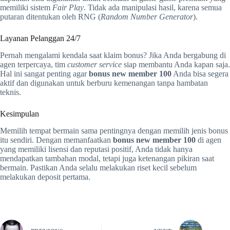
memiliki sistem
Fair Play
. Tidak ada manipulasi hasil, karena semua
putaran ditentukan oleh RNG (
Random Number Generator
).
Layanan Pelanggan 24/7
Pernah mengalami kendala saat klaim bonus? Jika Anda bergabung di
agen terpercaya, tim
customer service
siap membantu Anda kapan saja.
Hal ini sangat penting agar
bonus new member 100
Anda bisa segera
aktif dan digunakan untuk berburu kemenangan tanpa hambatan
teknis.
Kesimpulan
Memilih tempat bermain sama pentingnya dengan memilih jenis bonus
itu sendiri. Dengan memanfaatkan
bonus new member 100
di agen
yang memiliki lisensi dan reputasi positif, Anda tidak hanya
mendapatkan tambahan modal, tetapi juga ketenangan pikiran saat
bermain. Pastikan Anda selalu melakukan riset kecil sebelum
melakukan deposit pertama.