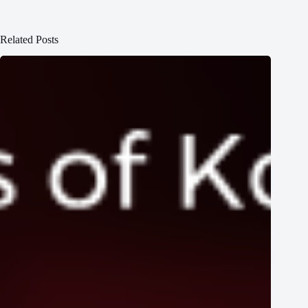
Related Posts