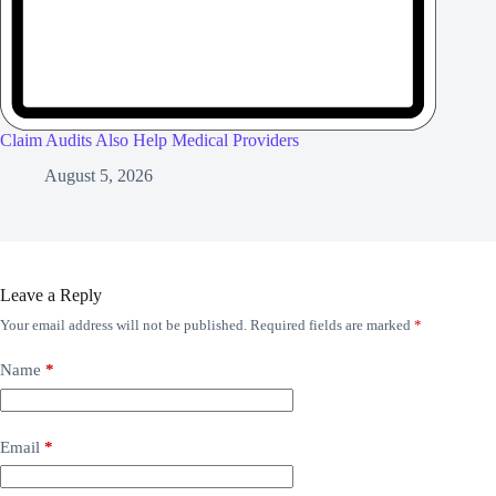
Claim Audits Also Help Medical Providers
August 5, 2026
Leave a Reply
Your email address will not be published.
Required fields are marked
*
Name
*
Email
*