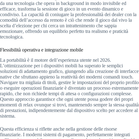
da una tecnologia che opera in background in modo invisibile ed
efficace, trasforma la sessione di gioco in un evento dinamico e
condiviso. La capacità di coniugare la professionalità dei dealer con la
comodità dell’accesso da remoto è ciò che rende il gioco dal vivo la
scelta d’elezione per chi cerca un intrattenimento che sappia
emozionare, offrendo un equilibrio perfetto tra realismo e praticità
tecnologica.
Flessibilità operativa e integrazione mobile
La portabilità è il motore dell’esperienza utente nel 2026.
L’ottimizzazione per i dispositivi mobili ha superato le semplici
soluzioni di adattamento grafico, giungendo alla creazione di interfacce
native che sfruttano appieno la reattività dei moderni comandi touch.
Navigare tra migliaia di titoli, gestire le impostazioni del proprio profilo
o eseguire operazioni finanziarie è diventato un processo estremamente
rapido, che non richiede tempi di attesa o configurazioni complesse.
Questo approccio garantisce che ogni utente possa godere dei propri
momenti di relax ovunque si trovi, mantenendo sempre la stessa qualità
di prestazioni, indipendentemente dal dispositivo scelto per accedere al
sistema.
Questa efficienza si riflette anche nella gestione delle risorse
finanziarie. I moderni sistemi di pagamento, perfettamente integrati