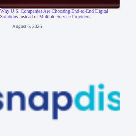
Why U.S. Companies Are Choosing End-to-End Digital
Solutions Instead of Multiple Service Providers
August 6, 2026