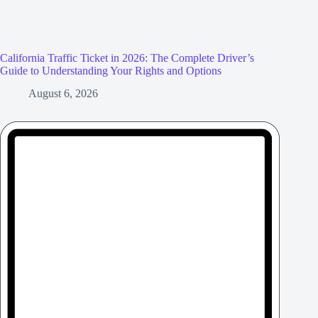
California Traffic Ticket in 2026: The Complete Driver’s
Guide to Understanding Your Rights and Options
August 6, 2026